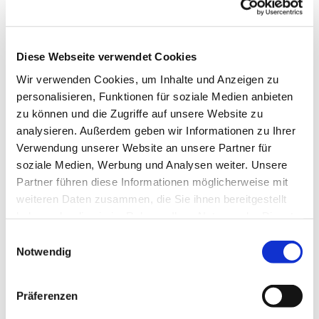
es uns Freude macht, unserer Gesundheit gut tut
und uns im Kopf fit hält. Wir tanzen u.a. im Kreis,
in der Reihe und im Viereck, es sind
abwechslungsreiche Tänze, die uns fordern und
Diese Webseite verwendet Cookies
fördern.
Wir verwenden Cookies, um Inhalte und Anzeigen zu
personalisieren, Funktionen für soziale Medien anbieten
Wenden Sie sich für die Donnerstagstermine bitte
zu können und die Zugriffe auf unsere Website zu
an Frau Helga Fischer Tel.: 7731
analysieren. Außerdem geben wir Informationen zu Ihrer
ww.erlebnis-tanz.de
Verwendung unserer Website an unsere Partner für
soziale Medien, Werbung und Analysen weiter. Unsere
Partner führen diese Informationen möglicherweise mit
weiteren Daten zusammen, die Sie ihnen bereitgestellt
haben oder die sie im Rahmen Ihrer Nutzung der Dienste
gesammelt haben.
Einwilligungsauswahl
Notwendig
Präferenzen