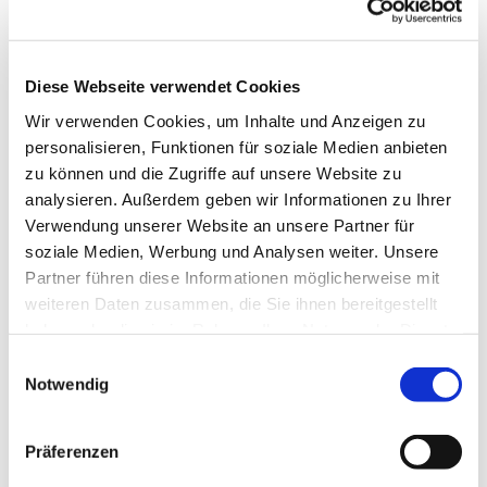
es uns Freude macht, unserer Gesundheit gut tut
und uns im Kopf fit hält. Wir tanzen u.a. im Kreis,
in der Reihe und im Viereck, es sind
abwechslungsreiche Tänze, die uns fordern und
Diese Webseite verwendet Cookies
fördern.
Wir verwenden Cookies, um Inhalte und Anzeigen zu
personalisieren, Funktionen für soziale Medien anbieten
Wenden Sie sich für die Donnerstagstermine bitte
zu können und die Zugriffe auf unsere Website zu
an Frau Helga Fischer Tel.: 7731
analysieren. Außerdem geben wir Informationen zu Ihrer
ww.erlebnis-tanz.de
Verwendung unserer Website an unsere Partner für
soziale Medien, Werbung und Analysen weiter. Unsere
Partner führen diese Informationen möglicherweise mit
weiteren Daten zusammen, die Sie ihnen bereitgestellt
haben oder die sie im Rahmen Ihrer Nutzung der Dienste
gesammelt haben.
Einwilligungsauswahl
Notwendig
Präferenzen