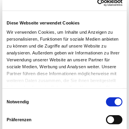
es uns Freude macht, unserer Gesundheit gut tut
und uns im Kopf fit hält. Wir tanzen u.a. im Kreis,
in der Reihe und im Viereck, es sind
abwechslungsreiche Tänze, die uns fordern und
Diese Webseite verwendet Cookies
fördern.
Wir verwenden Cookies, um Inhalte und Anzeigen zu
personalisieren, Funktionen für soziale Medien anbieten
Wenden Sie sich für die Donnerstagstermine bitte
zu können und die Zugriffe auf unsere Website zu
an Frau Helga Fischer Tel.: 7731
analysieren. Außerdem geben wir Informationen zu Ihrer
ww.erlebnis-tanz.de
Verwendung unserer Website an unsere Partner für
soziale Medien, Werbung und Analysen weiter. Unsere
Partner führen diese Informationen möglicherweise mit
weiteren Daten zusammen, die Sie ihnen bereitgestellt
haben oder die sie im Rahmen Ihrer Nutzung der Dienste
gesammelt haben.
Einwilligungsauswahl
Notwendig
Präferenzen