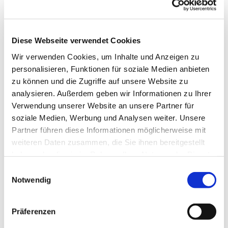
es uns Freude macht, unserer Gesundheit gut tut
und uns im Kopf fit hält. Wir tanzen u.a. im Kreis,
in der Reihe und im Viereck, es sind
abwechslungsreiche Tänze, die uns fordern und
Diese Webseite verwendet Cookies
fördern.
Wir verwenden Cookies, um Inhalte und Anzeigen zu
personalisieren, Funktionen für soziale Medien anbieten
Wenden Sie sich für die Donnerstagstermine bitte
zu können und die Zugriffe auf unsere Website zu
an Frau Helga Fischer Tel.: 7731
analysieren. Außerdem geben wir Informationen zu Ihrer
ww.erlebnis-tanz.de
Verwendung unserer Website an unsere Partner für
soziale Medien, Werbung und Analysen weiter. Unsere
Partner führen diese Informationen möglicherweise mit
weiteren Daten zusammen, die Sie ihnen bereitgestellt
haben oder die sie im Rahmen Ihrer Nutzung der Dienste
gesammelt haben.
Einwilligungsauswahl
Notwendig
Präferenzen