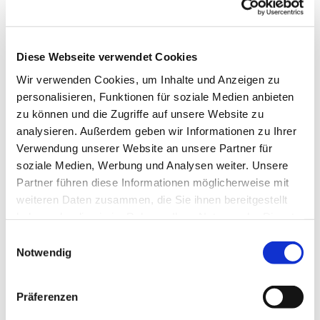
es uns Freude macht, unserer Gesundheit gut tut
und uns im Kopf fit hält. Wir tanzen u.a. im Kreis,
in der Reihe und im Viereck, es sind
abwechslungsreiche Tänze, die uns fordern und
Diese Webseite verwendet Cookies
fördern.
Wir verwenden Cookies, um Inhalte und Anzeigen zu
personalisieren, Funktionen für soziale Medien anbieten
Wenden Sie sich für die Donnerstagstermine bitte
zu können und die Zugriffe auf unsere Website zu
an Frau Helga Fischer Tel.: 7731
analysieren. Außerdem geben wir Informationen zu Ihrer
ww.erlebnis-tanz.de
Verwendung unserer Website an unsere Partner für
soziale Medien, Werbung und Analysen weiter. Unsere
Partner führen diese Informationen möglicherweise mit
weiteren Daten zusammen, die Sie ihnen bereitgestellt
haben oder die sie im Rahmen Ihrer Nutzung der Dienste
gesammelt haben.
Einwilligungsauswahl
Notwendig
Präferenzen