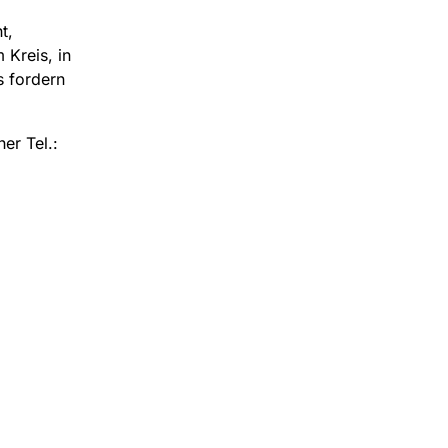
t,
 Kreis, in
s fordern
er Tel.: