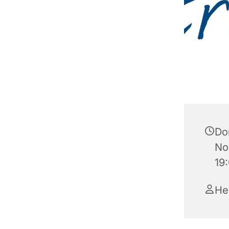
Do
No
19
He