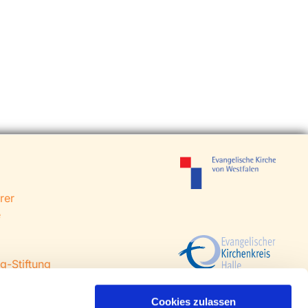
rer
e
g-Stiftung
 Steinhagen
agen
Cookies zulassen