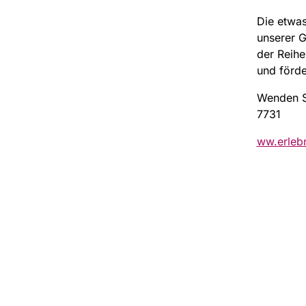
Die etwas
unserer G
der Reihe
und förde
Wenden Si
7731
ww.erlebn