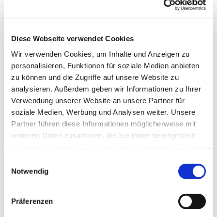
es uns Freude macht, unserer Gesundheit gut tut
und uns im Kopf fit hält. Wir tanzen u.a. im Kreis,
in der Reihe und im Viereck, es sind
abwechslungsreiche Tänze, die uns fordern und
Diese Webseite verwendet Cookies
fördern.
Wir verwenden Cookies, um Inhalte und Anzeigen zu
personalisieren, Funktionen für soziale Medien anbieten
Wenden Sie sich für die Donnerstagstermine bitte
zu können und die Zugriffe auf unsere Website zu
an Frau Helga Fischer Tel.: 7731
analysieren. Außerdem geben wir Informationen zu Ihrer
ww.erlebnis-tanz.de
Verwendung unserer Website an unsere Partner für
soziale Medien, Werbung und Analysen weiter. Unsere
Partner führen diese Informationen möglicherweise mit
weiteren Daten zusammen, die Sie ihnen bereitgestellt
haben oder die sie im Rahmen Ihrer Nutzung der Dienste
gesammelt haben.
Einwilligungsauswahl
Notwendig
Präferenzen