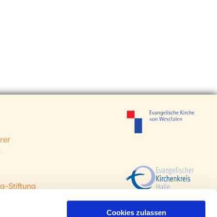
rer
e
g-Stiftung
 Steinhagen
agen
Cookies zulassen