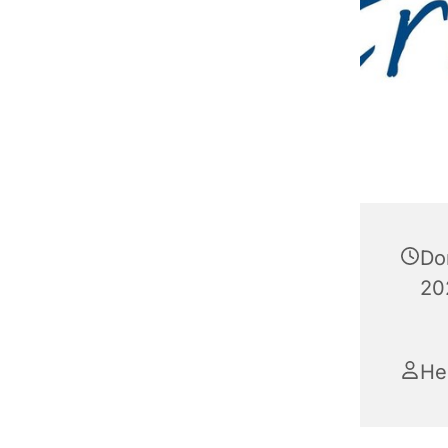
Don
20
He