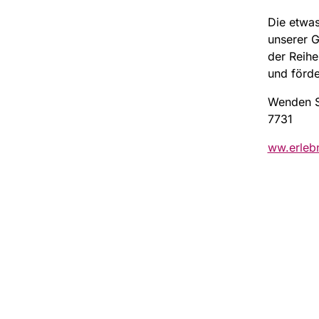
Die etwas
unserer G
der Reihe
und förde
Wenden Si
7731
ww.erlebn