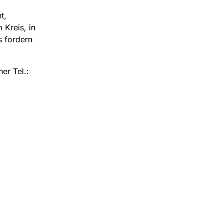
t,
 Kreis, in
s fordern
er Tel.: