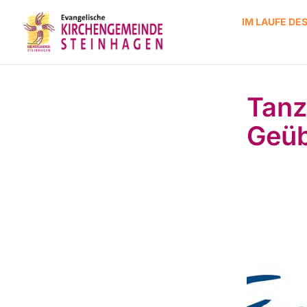
IM LAUFE DE
Tanz
Geüb