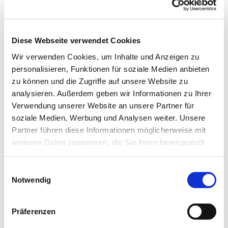
es uns Freude macht, unserer Gesundheit gut tut
und uns im Kopf fit hält. Wir tanzen u.a. im Kreis,
in der Reihe und im Viereck, es sind
abwechslungsreiche Tänze, die uns fordern und
Diese Webseite verwendet Cookies
fördern.
Wir verwenden Cookies, um Inhalte und Anzeigen zu
personalisieren, Funktionen für soziale Medien anbieten
Wenden Sie sich für die Donnerstagstermine bitte
zu können und die Zugriffe auf unsere Website zu
an Frau Helga Fischer Tel.: 7731
analysieren. Außerdem geben wir Informationen zu Ihrer
ww.erlebnis-tanz.de
Verwendung unserer Website an unsere Partner für
soziale Medien, Werbung und Analysen weiter. Unsere
Partner führen diese Informationen möglicherweise mit
weiteren Daten zusammen, die Sie ihnen bereitgestellt
haben oder die sie im Rahmen Ihrer Nutzung der Dienste
gesammelt haben.
Einwilligungsauswahl
Notwendig
Präferenzen