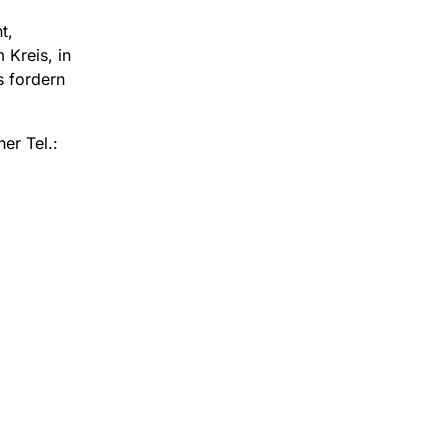
t,
 Kreis, in
s fordern
er Tel.: