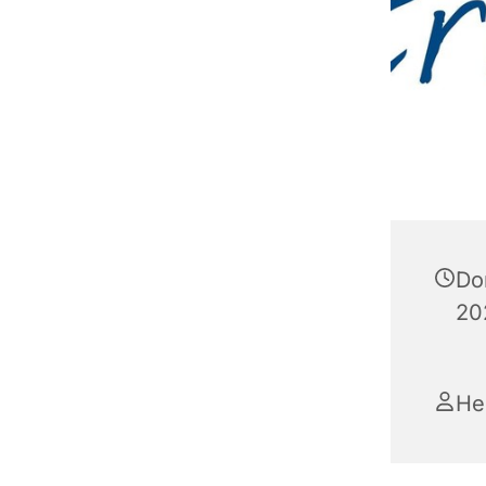
Do
20
He