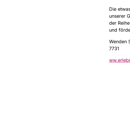
Die etwas
unserer G
der Reihe
und förde
Wenden Si
7731
ww.erlebn