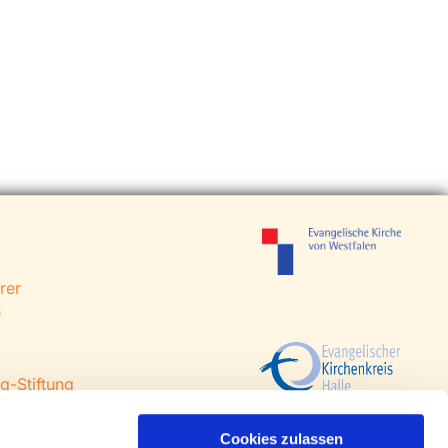
rer
e
g-Stiftung
 Steinhagen
agen
Cookies zulassen