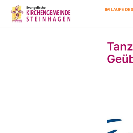
IM LAUFE DE
Tanz
Geüb