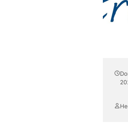
Do
20
He