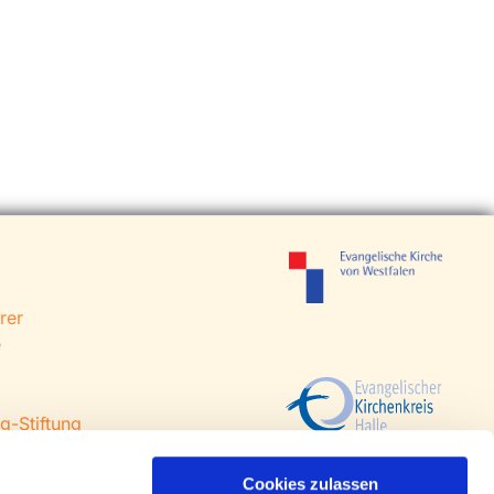
rer
e
g-Stiftung
 Steinhagen
agen
Cookies zulassen