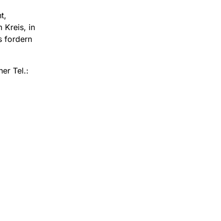
t,
 Kreis, in
s fordern
er Tel.: