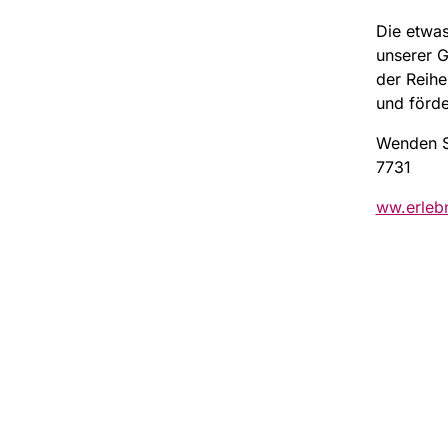
Die etwas
unserer G
der Reihe
und förde
Wenden Si
7731
ww.erlebn