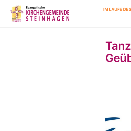
IM LAUFE DE
Tanz
Geüb