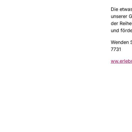
Die etwas
unserer G
der Reihe
und förde
Wenden Si
7731
ww.erlebn