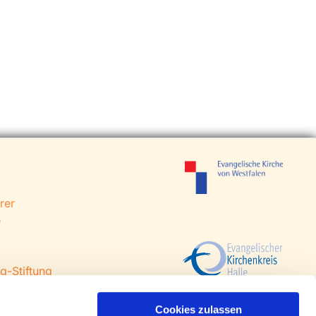
rer
e
g-Stiftung
 Steinhagen
agen
Cookies zulassen