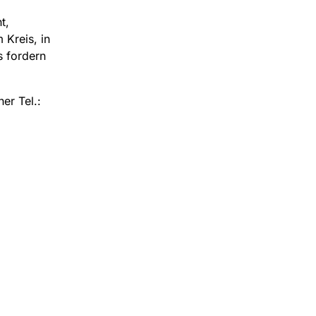
t,
 Kreis, in
s fordern
er Tel.: