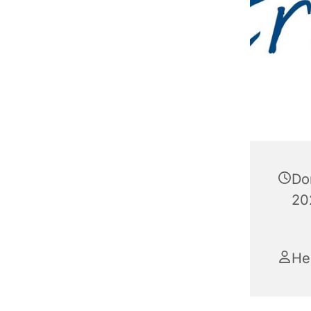
Do
20
He