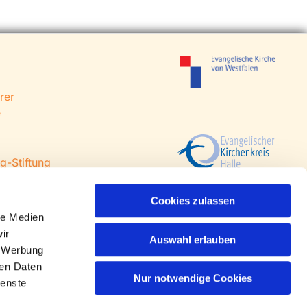
rer
e
g-Stiftung
 Steinhagen
agen
Cookies zulassen
le Medien
ir
Auswahl erlauben
, Werbung
ren Daten
Nur notwendige Cookies
ienste