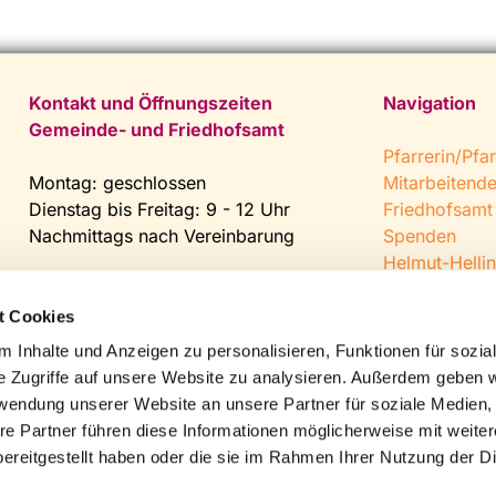
Kontakt und Öffnungszeiten
Navigation
Gemeinde- und Friedhofsamt
Pfarrerin/Pfar
Montag: geschlossen
Mitarbeitend
Dienstag bis Freitag: 9 - 12 Uhr
Friedhofsamt
Nachmittags nach Vereinbarung
Spenden
Helmut-Hellin
Tel:
0 52 04 / 36 28
Jugendkeller
Fax: 0 52 04 / 25 65
CVJM Steinh
t Cookies
Mail:
gemeindeamt@kirche-
 Inhalte und Anzeigen zu personalisieren, Funktionen für sozia
steinhagen.de
e Zugriffe auf unsere Website zu analysieren. Außerdem geben w
rwendung unserer Website an unsere Partner für soziale Medien
re Partner führen diese Informationen möglicherweise mit weite
ereitgestellt haben oder die sie im Rahmen Ihrer Nutzung der D