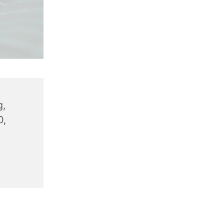
g,
0,