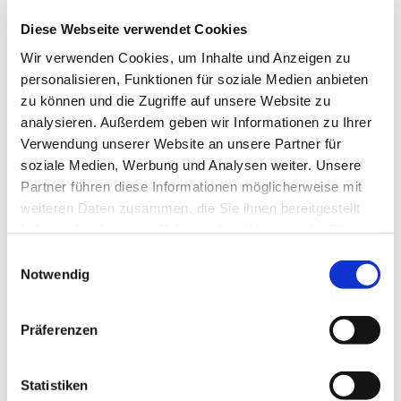
Abfahrt 14:30 Uhr ab DBH, Rückfahrt 17:00 Uhr
Diese Webseite verwendet Cookies
4. März 2026
Wir verwenden Cookies, um Inhalte und Anzeigen zu
Mein Volontariat in Israel
personalisieren, Funktionen für soziale Medien anbieten
Lena Düfelsiek, Steinhagen
zu können und die Zugriffe auf unsere Website zu
analysieren. Außerdem geben wir Informationen zu Ihrer
6. März 2026
Verwendung unserer Website an unsere Partner für
Weltgebetstag
soziale Medien, Werbung und Analysen weiter. Unsere
im Johannes-Busch-Haus, Beginn 17:00 Uhr
Partner führen diese Informationen möglicherweise mit
weiteren Daten zusammen, die Sie ihnen bereitgestellt
1. April 2026
haben oder die sie im Rahmen Ihrer Nutzung der Dienste
Reise nach Lourdes, Wallfahrtsort in Frankreich
gesammelt haben.
Joachim Dertschej, Brockhagen
Einwilligungsauswahl
Notwendig
6. Mai 2026
Jane-Mein Leben mit Schimpansen
Präferenzen
Dokumentarfilm über die Forscherin und
Umweltschützerin Jane Goodwall
Statistiken
3. Juni 2026