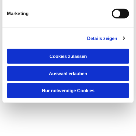
Besuch im Kloster Volkenroda
Pfarrerin Isringhausen
Marketing
22.06. bis 1.07.2026
Inseltage auf Borkum
Kirchenkreis Halle | Pfarrerin Petra Isringhausen
Details zeigen
Cookies zulassen
Auswahl erlauben
Nur notwendige Cookies