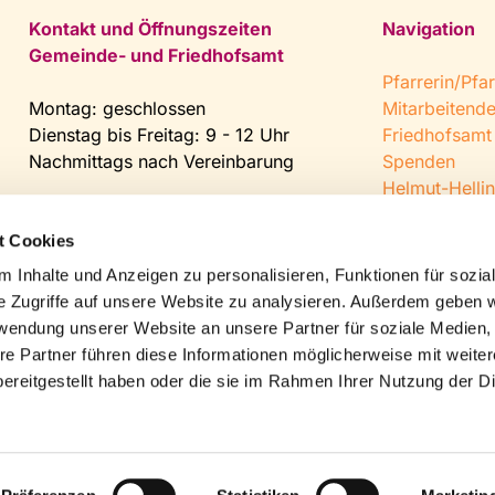
Kontakt und Öffnungszeiten
Navigation
Gemeinde- und Friedhofsamt
Pfarrerin/Pfar
Montag: geschlossen
Mitarbeitend
Dienstag bis Freitag: 9 - 12 Uhr
Friedhofsamt
Nachmittags nach Vereinbarung
Spenden
Helmut-Hellin
Tel:
0 52 04 / 36 28
Jugendkeller
Fax: 0 52 04 / 25 65
CVJM Steinh
t Cookies
Mail:
gemeindeamt@kirche-
 Inhalte und Anzeigen zu personalisieren, Funktionen für sozia
steinhagen.de
e Zugriffe auf unsere Website zu analysieren. Außerdem geben w
rwendung unserer Website an unsere Partner für soziale Medien
re Partner führen diese Informationen möglicherweise mit weite
ereitgestellt haben oder die sie im Rahmen Ihrer Nutzung der D
Impressum
Datenschutzerklärung
ChurchDesk-Logi