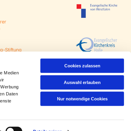
rer
e
g-Stiftung
 Steinhagen
agen
Cookies zulassen
le Medien
ir
Auswahl erlauben
, Werbung
ren Daten
Nur notwendige Cookies
ienste
n