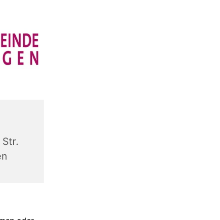
Str.
en