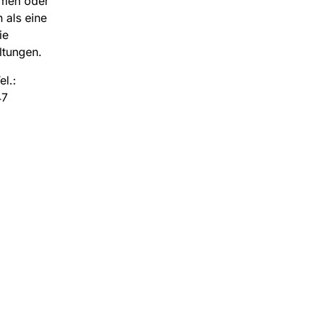
emen oder
 als eine
ie
ltungen.
l.:
 47