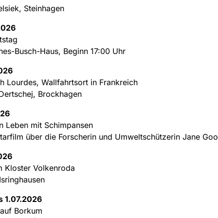
lsiek, Steinhagen
2026
tstag
nes-Busch-Haus, Beginn 17:00 Uhr
2026
h Lourdes, Wallfahrtsort in Frankreich
Dertschej, Brockhagen
026
n Leben mit Schimpansen
arfilm über die Forscherin und Umweltschützerin Jane Goo
2026
m Kloster Volkenroda
 Isringhausen
s 1.07.2026
 auf Borkum