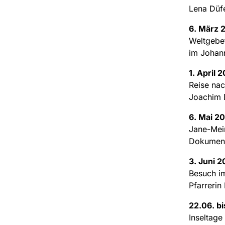
Lena Düfe
6. März 
Weltgebe
im Johan
1. April 
Reise nac
Joachim 
6. Mai 2
Jane-Mei
Dokument
3. Juni 
Besuch i
Pfarrerin
22.06. bi
Inseltage