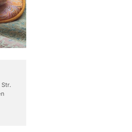
Str.
en