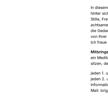
In diesem
hinter si
Stille, F
achtsame 
die Gedan
von Ihrer
Ich freue
Mitbring
ein Medit
sitzen, de
jeden 1. 
jeden 2. 
Informati
Mail: bri