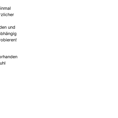
einmal
rzlicher
nden und
nabhängig
robieren!
orhanden
uhl