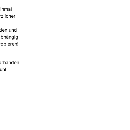
einmal
rzlicher
nden und
nabhängig
robieren!
orhanden
uhl