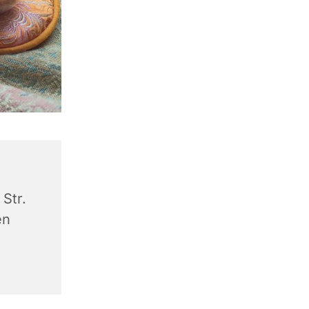
Str.
en