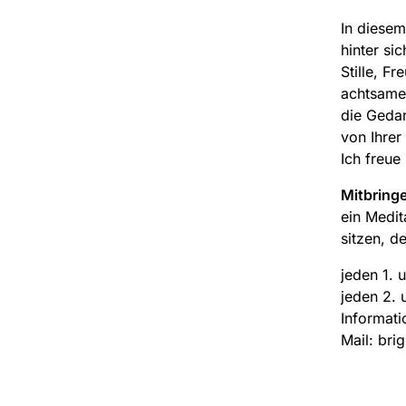
In diesem
hinter si
Stille, F
achtsame 
die Gedan
von Ihrer
Ich freue
Mitbring
ein Medit
sitzen, de
jeden 1. 
jeden 2. 
Informati
Mail: bri