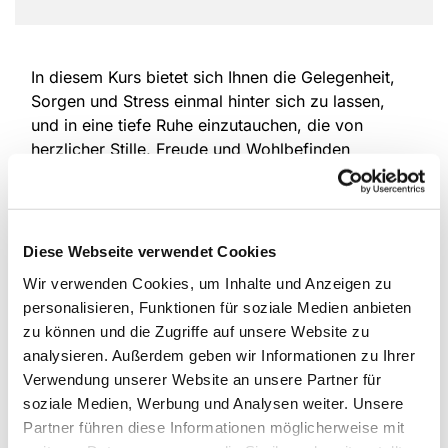
In diesem Kurs bietet sich Ihnen die Gelegenheit,
Sorgen und Stress einmal hinter sich zu lassen,
und in eine tiefe Ruhe einzutauchen, die von
herzlicher Stille, Freude und Wohlbefinden
getragen ist. Atembewusstheits- und achtsame
Körperübungen helfen uns dabei in die
Entspannung zu finden und die Gedanken zu
beruhigen. Dieser Kurs ist so gestaltet, dass Sie
Diese Webseite verwendet Cookies
unabhängig von Ihrer Fitness sowie Ihres Alters
Wir verwenden Cookies, um Inhalte und Anzeigen zu
mitmachen können. Einfach ausprobieren! Ich
personalisieren, Funktionen für soziale Medien anbieten
freue mich auf Sie!
zu können und die Zugriffe auf unsere Website zu
analysieren. Außerdem geben wir Informationen zu Ihrer
Mitbringen
: Bequeme Kleidung, warme Socken,
Verwendung unserer Website an unsere Partner für
eine Decke, wenn vorhanden ein Meditationskissen
soziale Medien, Werbung und Analysen weiter. Unsere
oder -bänkchen. Sie können auch auf einem Stuhl
Partner führen diese Informationen möglicherweise mit
sitzen, der ist natürlich da.