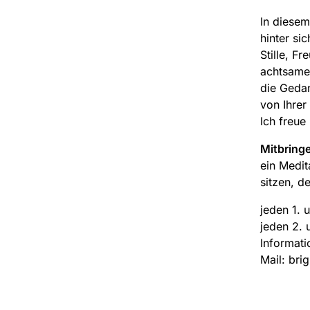
In diesem
hinter si
Stille, F
achtsame 
die Gedan
von Ihrer
Ich freue
Mitbring
ein Medit
sitzen, de
jeden 1. 
jeden 2. 
Informati
Mail: bri