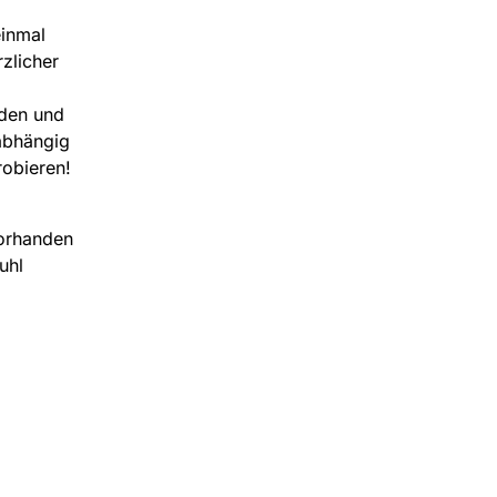
einmal
rzlicher
nden und
nabhängig
robieren!
orhanden
uhl