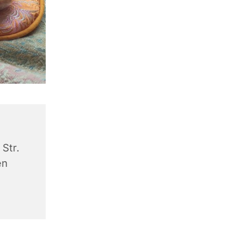
Str.
en