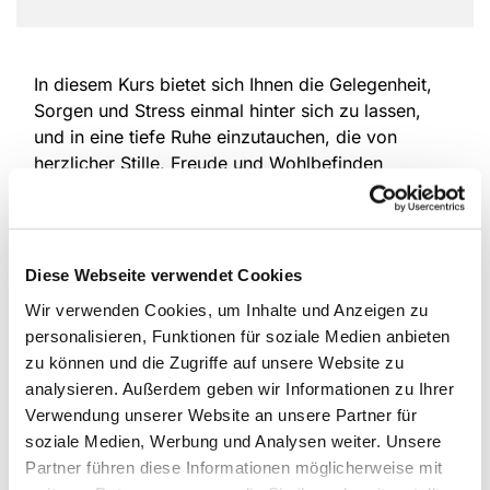
In diesem Kurs bietet sich Ihnen die Gelegenheit,
Sorgen und Stress einmal hinter sich zu lassen,
und in eine tiefe Ruhe einzutauchen, die von
herzlicher Stille, Freude und Wohlbefinden
getragen ist. Atembewusstheits- und achtsame
Körperübungen helfen uns dabei in die
Entspannung zu finden und die Gedanken zu
beruhigen. Dieser Kurs ist so gestaltet, dass Sie
Diese Webseite verwendet Cookies
unabhängig von Ihrer Fitness sowie Ihres Alters
Wir verwenden Cookies, um Inhalte und Anzeigen zu
mitmachen können. Einfach ausprobieren! Ich
personalisieren, Funktionen für soziale Medien anbieten
freue mich auf Sie!
zu können und die Zugriffe auf unsere Website zu
analysieren. Außerdem geben wir Informationen zu Ihrer
Mitbringen
: Bequeme Kleidung, warme Socken,
Verwendung unserer Website an unsere Partner für
eine Decke, wenn vorhanden ein Meditationskissen
soziale Medien, Werbung und Analysen weiter. Unsere
oder -bänkchen. Sie können auch auf einem Stuhl
Partner führen diese Informationen möglicherweise mit
sitzen, der ist natürlich da.