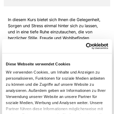
In diesem Kurs bietet sich Ihnen die Gelegenheit,
Sorgen und Stress einmal hinter sich zu lassen,
und in eine tiefe Ruhe einzutauchen, die von
herzlicher Stille, Freude und Wohlbefinden
getragen ist. Atembewusstheits- und achtsame
Körperübungen helfen uns dabei in die
Entspannung zu finden und die Gedanken zu
beruhigen. Dieser Kurs ist so gestaltet, dass Sie
Diese Webseite verwendet Cookies
unabhängig von Ihrer Fitness sowie Ihres Alters
Wir verwenden Cookies, um Inhalte und Anzeigen zu
mitmachen können. Einfach ausprobieren! Ich
personalisieren, Funktionen für soziale Medien anbieten
freue mich auf Sie!
zu können und die Zugriffe auf unsere Website zu
analysieren. Außerdem geben wir Informationen zu Ihrer
Mitbringen
: Bequeme Kleidung, warme Socken,
Verwendung unserer Website an unsere Partner für
eine Decke, wenn vorhanden ein Meditationskissen
soziale Medien, Werbung und Analysen weiter. Unsere
oder -bänkchen. Sie können auch auf einem Stuhl
Partner führen diese Informationen möglicherweise mit
sitzen, der ist natürlich da.