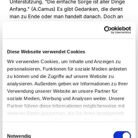
Unterstützung. "Die einfache Sorge ist aller Dinge
Anfang." (A.Camus) Es gibt Gedanken, die denkt
man zu Ende oder man handelt danach. Doch an
manchen Tagen setzt sich ein Gedanke fest und
will nicht so recht verschwinden. Es umtreibt einen
die Suche nach einer Lösung. Doch diese will sich
nicht so recht einstellen. Was dann? Wir möchten
Diese Webseite verwendet Cookies
sie einladen das Gespräch zu suchen! Wenn Ihnen
ein vertraulicher Gesprächspartner für diese Art
Wir verwenden Cookies, um Inhalte und Anzeigen zu
des Redens fehlt, öffnen wir gerne Herz und Ohr
personalisieren, Funktionen für soziale Medien anbieten
für Sie und suchen gemeinsam und in einem
zu können und die Zugriffe auf unsere Website zu
geschützten Rahmen nach einer geeigneten
analysieren. Außerdem geben wir Informationen zu Ihrer
Strategie, mit den geteilten Gesprächsinhalten
Verwendung unserer Website an unsere Partner für
lösungsorientiert umzugehen.
soziale Medien, Werbung und Analysen weiter. Unsere
Partner führen diese Informationen möglicherweise mit
Informationen erhalten Sie bei Birgit Kunisch, Tel.:
weiteren Daten zusammen, die Sie ihnen bereitgestellt
0151 / 72 14 02 6
haben oder die sie im Rahmen Ihrer Nutzung der Dienste
gesammelt haben.
Einwilligungsauswahl
Notwendig