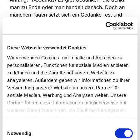
man zu Ende oder man handelt danach. Doch an
manchen Tagen setzt sich ein Gedanke fest und
will nicht so recht verschwinden. Es umtreibt einen
die Suche nach einer Lösung. Doch diese will sich
nicht so recht einstellen. Was dann? Wir möchten
sie einladen das Gespräch zu suchen! Wenn Ihnen
Diese Webseite verwendet Cookies
ein vertraulicher Gesprächspartner für diese Art
Wir verwenden Cookies, um Inhalte und Anzeigen zu
des Redens fehlt, öffnen wir gerne Herz und Ohr
personalisieren, Funktionen für soziale Medien anbieten
für Sie und suchen gemeinsam und in einem
zu können und die Zugriffe auf unsere Website zu
geschützten Rahmen nach einer geeigneten
analysieren. Außerdem geben wir Informationen zu Ihrer
Strategie, mit den geteilten Gesprächsinhalten
Verwendung unserer Website an unsere Partner für
lösungsorientiert umzugehen.
soziale Medien, Werbung und Analysen weiter. Unsere
Informationen erhalten Sie bei Birgit Kunisch, Tel.:
Partner führen diese Informationen möglicherweise mit
0151 / 72 14 02 6
weiteren Daten zusammen, die Sie ihnen bereitgestellt
haben oder die sie im Rahmen Ihrer Nutzung der Dienste
gesammelt haben.
Einwilligungsauswahl
Notwendig