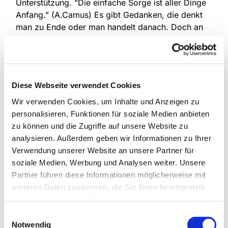
Unterstützung. "Die einfache Sorge ist aller Dinge
Anfang." (A.Camus) Es gibt Gedanken, die denkt
man zu Ende oder man handelt danach. Doch an
manchen Tagen setzt sich ein Gedanke fest und
will nicht so recht verschwinden. Es umtreibt einen
die Suche nach einer Lösung. Doch diese will sich
nicht so recht einstellen. Was dann? Wir möchten
Diese Webseite verwendet Cookies
sie einladen das Gespräch zu suchen! Wenn Ihnen
ein vertraulicher Gesprächspartner für diese Art
Wir verwenden Cookies, um Inhalte und Anzeigen zu
des Redens fehlt, öffnen wir gerne Herz und Ohr
personalisieren, Funktionen für soziale Medien anbieten
für Sie und suchen gemeinsam und in einem
zu können und die Zugriffe auf unsere Website zu
geschützten Rahmen nach einer geeigneten
analysieren. Außerdem geben wir Informationen zu Ihrer
Strategie, mit den geteilten Gesprächsinhalten
Verwendung unserer Website an unsere Partner für
lösungsorientiert umzugehen.
soziale Medien, Werbung und Analysen weiter. Unsere
Partner führen diese Informationen möglicherweise mit
Informationen erhalten Sie bei Birgit Kunisch, Tel.:
weiteren Daten zusammen, die Sie ihnen bereitgestellt
0151 / 72 14 02 6
haben oder die sie im Rahmen Ihrer Nutzung der Dienste
gesammelt haben.
Einwilligungsauswahl
Notwendig