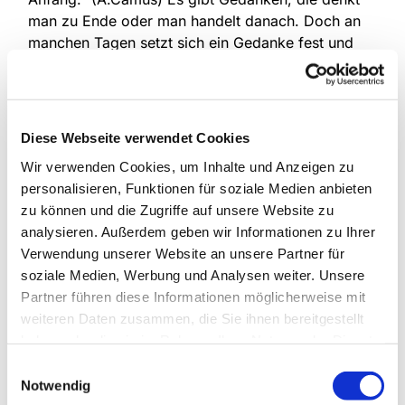
man zu Ende oder man handelt danach. Doch an
manchen Tagen setzt sich ein Gedanke fest und
will nicht so recht verschwinden. Es umtreibt einen
die Suche nach einer Lösung. Doch diese will sich
nicht so recht einstellen. Was dann? Wir möchten
sie einladen das Gespräch zu suchen! Wenn Ihnen
Diese Webseite verwendet Cookies
ein vertraulicher Gesprächspartner für diese Art
Wir verwenden Cookies, um Inhalte und Anzeigen zu
des Redens fehlt, öffnen wir gerne Herz und Ohr
personalisieren, Funktionen für soziale Medien anbieten
für Sie und suchen gemeinsam und in einem
zu können und die Zugriffe auf unsere Website zu
geschützten Rahmen nach einer geeigneten
analysieren. Außerdem geben wir Informationen zu Ihrer
Strategie, mit den geteilten Gesprächsinhalten
Verwendung unserer Website an unsere Partner für
lösungsorientiert umzugehen.
soziale Medien, Werbung und Analysen weiter. Unsere
Informationen erhalten Sie bei Birgit Kunisch, Tel.:
Partner führen diese Informationen möglicherweise mit
0151 / 72 14 02 6
weiteren Daten zusammen, die Sie ihnen bereitgestellt
haben oder die sie im Rahmen Ihrer Nutzung der Dienste
gesammelt haben.
Einwilligungsauswahl
Notwendig