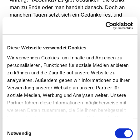
man zu Ende oder man handelt danach. Doch an
manchen Tagen setzt sich ein Gedanke fest und
will nicht so recht verschwinden. Es umtreibt einen
die Suche nach einer Lösung. Doch diese will sich
nicht so recht einstellen. Was dann? Wir möchten
sie einladen das Gespräch zu suchen! Wenn Ihnen
Diese Webseite verwendet Cookies
ein vertraulicher Gesprächspartner für diese Art
Wir verwenden Cookies, um Inhalte und Anzeigen zu
des Redens fehlt, öffnen wir gerne Herz und Ohr
personalisieren, Funktionen für soziale Medien anbieten
für Sie und suchen gemeinsam und in einem
zu können und die Zugriffe auf unsere Website zu
geschützten Rahmen nach einer geeigneten
analysieren. Außerdem geben wir Informationen zu Ihrer
Strategie, mit den geteilten Gesprächsinhalten
Verwendung unserer Website an unsere Partner für
lösungsorientiert umzugehen.
soziale Medien, Werbung und Analysen weiter. Unsere
Informationen erhalten Sie bei Birgit Kunisch, Tel.:
Partner führen diese Informationen möglicherweise mit
0151 / 72 14 02 6
weiteren Daten zusammen, die Sie ihnen bereitgestellt
haben oder die sie im Rahmen Ihrer Nutzung der Dienste
gesammelt haben.
Einwilligungsauswahl
Notwendig