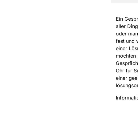
Ein Gespr
aller Din
oder man
fest und 
einer Lös
möchten s
Gesprächs
Ohr für 
einer gee
lösungso
Informati