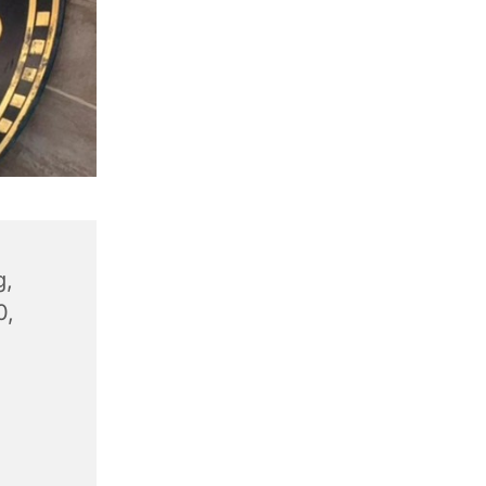
g,
0,