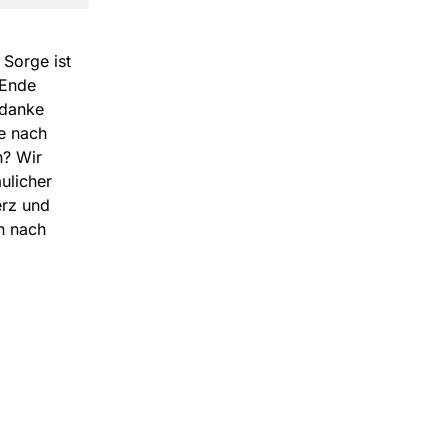
 Sorge ist
 Ende
edanke
he nach
n? Wir
ulicher
erz und
n nach