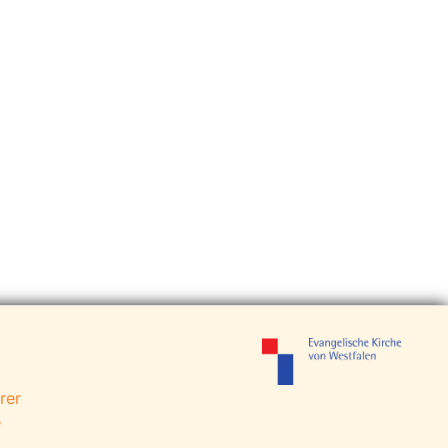
rer
e