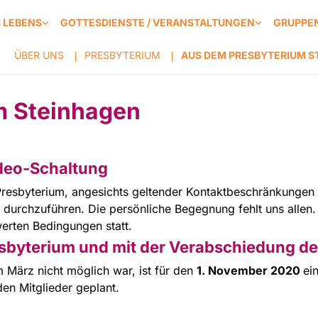
S LEBENS
GOTTESDIENSTE / VERANSTALTUNGEN
GRUPPEN
ÜBER UNS
PRESBYTERIUM
AUS DEM PRESBYTERIUM S
|
|
m Steinhagen
ideo-Schaltung
 Presbyterium, angesichts geltender Kontaktbeschränkungen
 durchzuführen. Die persönliche Begegnung fehlt uns allen
werten Bedingungen statt.
sbyterium und mit der Verabschiedung de
m März nicht möglich war, ist für den
1. November 2020
ei
en Mitglieder geplant.