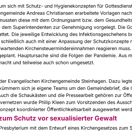
um sich mit Schutz- und Hygienekonzepten für Gottesdiens
chengemeinde Andreas Christiansen erarbeitete Vorlagen n
mussten diese mit dem Ordnungsamt bzw. dem Gesundheit
e dem Superintendenten zur Genehmigung vorgelegt. Die Go
et. Die jeweilige Entwicklung des Infektionsgeschehens b
schließlich auch mit einer Anpassung der Schutzkonzepte re
rwartenden Kirchensteuermindereinnahmen reagieren muss. 
eplant. Hauptursache sind die Folgen der Pandemie. Aus m
cht und teilweise auch schon umgesetzt.
 der Evangelischen Kirchengemeinde Steinhagen. Dazu legte
 kümmern sich je eigene Teams um den Gemeindebrief, die I
uch die Schaukästen und die Pressearbeit gehören zur Öffe
 vernetzen wurde Philip Kleen zum Vorsitzenden des Ausschu
onzept koordinierter Öffentlichkeitsarbeit ausgewertet wer
zum Schutz vor sexualisierter Gewalt
 Presbyterium mit dem Entwurf eines Kirchengesetzes zum S