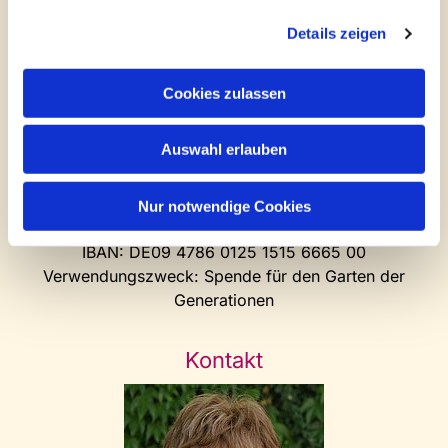
Treffpunkt für Jung und Alt
Details zeigen
Gartencafé
Ort für Andachten und Lagerfeuer
Cookies zulassen
Unterstützen Sie den Garten der
Auswahl erlauben
Generationen
Über das Konto der Helling-Stiftung
Nur notwendige Cookies
Bank: Volksbank Bielefeld-Gütersloh
IBAN: DE09 4786 0125 1515 6665 00
Verwendungszweck: Spende für den Garten der
Generationen
Kontakt